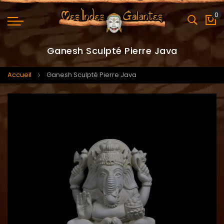
0
Mo
Ganesh Sculpté Pierre Java
Accueil
Ganesh Sculpté Pierre Java
Skip
Skip
to
to
the
the
end
beginning
of
of
the
the
images
images
gallery
gallery