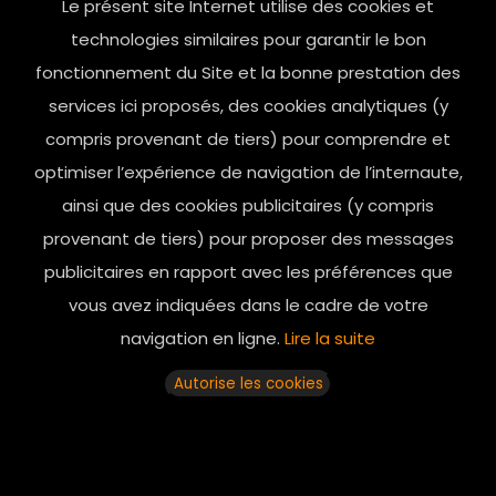
Le présent site Internet utilise des cookies et
contact@mesindesgalantes.com
technologies similaires pour garantir le bon
fonctionnement du Site et la bonne prestation des
01.42.72.42.51
services ici proposés, des cookies analytiques (y
compris provenant de tiers) pour comprendre et
optimiser l’expérience de navigation de l’internaute,
ainsi que des cookies publicitaires (y compris
provenant de tiers) pour proposer des messages
publicitaires en rapport avec les préférences que
vous avez indiquées dans le cadre de votre
navigation en ligne.
Lire la suite
Horaires d’ouverture: 11h - 19h30 Du lundi au dimanche
Autorise les cookies
© 2025 mesindesgalantes. All Rights Reserved...