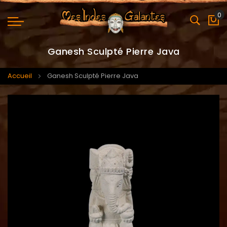
0
Mo
Ganesh Sculpté Pierre Java
Accueil
Ganesh Sculpté Pierre Java
Skip
Skip
to
to
the
the
end
beginning
of
of
the
the
images
images
gallery
gallery