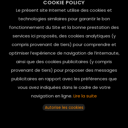
COOKIE POLICY
Le Marais, 75004 Paris
Le présent site Internet utilise des cookies et
contact@mesindesgalantes.com
technologies similaires pour garantir le bon
fonctionnement du Site et la bonne prestation des
01.42.72.42.51
services ici proposés, des cookies analytiques (y
compris provenant de tiers) pour comprendre et
optimiser l’expérience de navigation de l’internaute,
ainsi que des cookies publicitaires (y compris
provenant de tiers) pour proposer des messages
publicitaires en rapport avec les préférences que
vous avez indiquées dans le cadre de votre
navigation en ligne.
Lire la suite
Horaires d’ouverture: 11h - 19h30 Du lundi au dimanche
Autorise les cookies