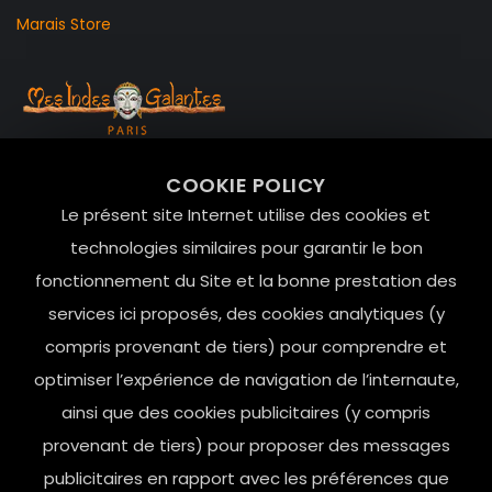
Marais Store
99 RUE DE LA VERRERIE,
COOKIE POLICY
Le Marais, 75004 Paris
Le présent site Internet utilise des cookies et
contact@mesindesgalantes.com
technologies similaires pour garantir le bon
fonctionnement du Site et la bonne prestation des
01.42.72.42.51
services ici proposés, des cookies analytiques (y
compris provenant de tiers) pour comprendre et
optimiser l’expérience de navigation de l’internaute,
ainsi que des cookies publicitaires (y compris
provenant de tiers) pour proposer des messages
publicitaires en rapport avec les préférences que