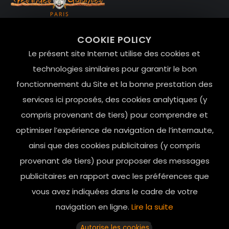
99 RUE DE LA VERRERIE,
COOKIE POLICY
Le Marais, 75004 Paris
Le présent site Internet utilise des cookies et
contact@mesindesgalantes.com
technologies similaires pour garantir le bon
fonctionnement du Site et la bonne prestation des
01.42.72.42.51
services ici proposés, des cookies analytiques (y
compris provenant de tiers) pour comprendre et
optimiser l’expérience de navigation de l’internaute,
ainsi que des cookies publicitaires (y compris
provenant de tiers) pour proposer des messages
publicitaires en rapport avec les préférences que
vous avez indiquées dans le cadre de votre
navigation en ligne.
Lire la suite
Horaires d’ouverture: 11h - 19h30 Du lundi au dimanche
Autorise les cookies