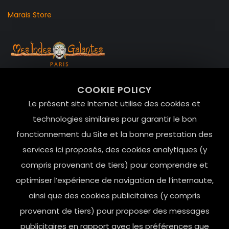
Marais Store
99 RUE DE LA VERRERIE,
COOKIE POLICY
Le Marais, 75004 Paris
Le présent site Internet utilise des cookies et
contact@mesindesgalantes.com
technologies similaires pour garantir le bon
fonctionnement du Site et la bonne prestation des
01.42.72.42.51
services ici proposés, des cookies analytiques (y
compris provenant de tiers) pour comprendre et
optimiser l’expérience de navigation de l’internaute,
ainsi que des cookies publicitaires (y compris
provenant de tiers) pour proposer des messages
publicitaires en rapport avec les préférences que