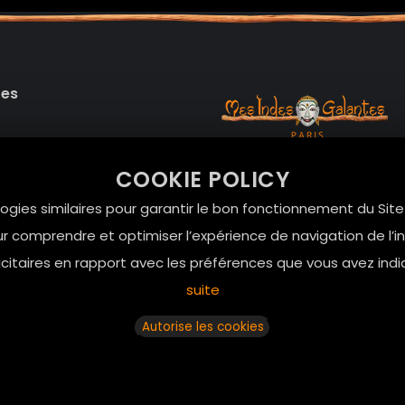
des
99 RUE DE LA VERRERIE,
COOKIE POLICY
Le Marais, 75004 Paris
onnelles
logies similaires pour garantir le bon fonctionnement du Sit
contact@mesindesgalan
r comprendre et optimiser l’expérience de navigation de l’int
01.42.72.42.51
itaires en rapport avec les préférences que vous avez indi
suite
Autorise les cookies