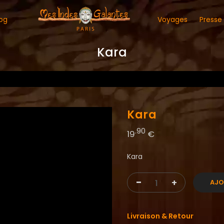
og
Voyages
Presse
Kara
Kara
.90
19
€
Kara
-
+
AJO
Livraison & Retour