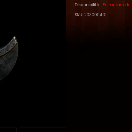
Disponibilité :
En rupture de
SKU
203000401