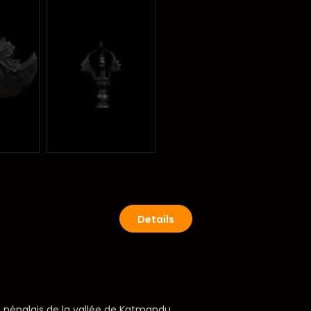
Details
s népalais de la vallée de Katmandu.