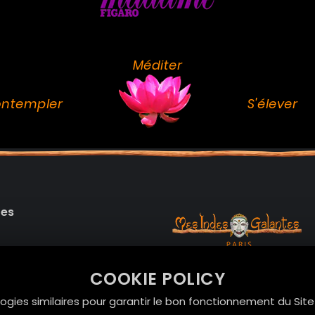
Méditer
ntempler
S'élever
des
99 RUE DE LA VERRERIE,
COOKIE POLICY
Le Marais, 75004 Paris
onnelles
logies similaires pour garantir le bon fonctionnement du Sit
contact@mesindesgalan