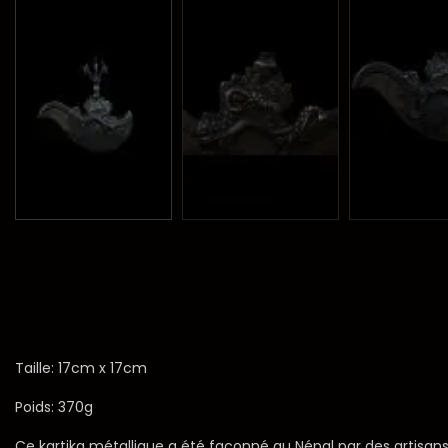
Taille: 17cm x 17cm
Poids: 370g
Ce kartika métallique a été façonné au Népal par des artisan