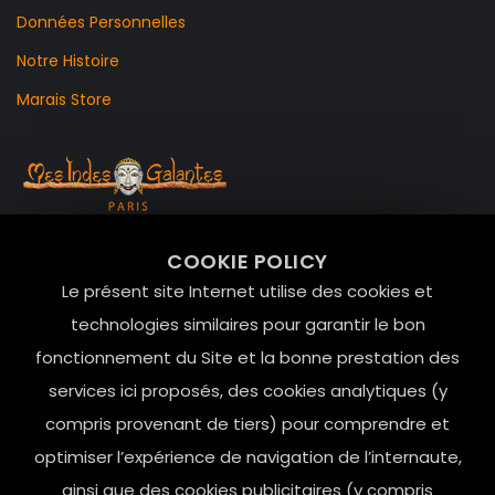
Données Personnelles
Notre Histoire
Marais Store
99 RUE DE LA VERRERIE,
COOKIE POLICY
Le Marais, 75004 Paris
Le présent site Internet utilise des cookies et
contact@mesindesgalantes.com
technologies similaires pour garantir le bon
fonctionnement du Site et la bonne prestation des
01.42.72.42.51
services ici proposés, des cookies analytiques (y
compris provenant de tiers) pour comprendre et
optimiser l’expérience de navigation de l’internaute,
ainsi que des cookies publicitaires (y compris