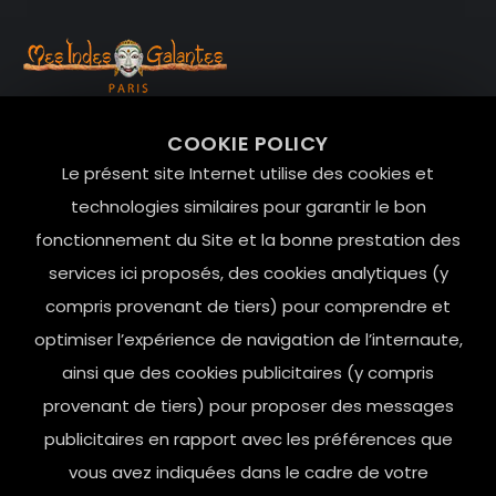
99 RUE DE LA VERRERIE,
COOKIE POLICY
Le Marais, 75004 Paris
Le présent site Internet utilise des cookies et
contact@mesindesgalantes.com
technologies similaires pour garantir le bon
fonctionnement du Site et la bonne prestation des
01.42.72.42.51
services ici proposés, des cookies analytiques (y
compris provenant de tiers) pour comprendre et
optimiser l’expérience de navigation de l’internaute,
ainsi que des cookies publicitaires (y compris
provenant de tiers) pour proposer des messages
publicitaires en rapport avec les préférences que
vous avez indiquées dans le cadre de votre