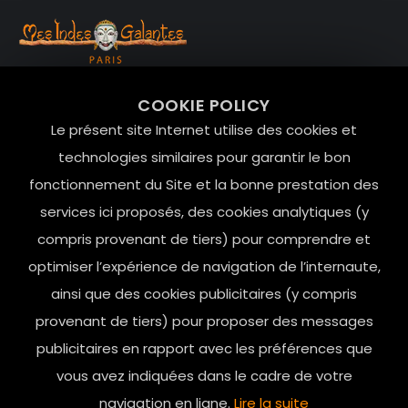
99 RUE DE LA VERRERIE,
COOKIE POLICY
Le Marais, 75004 Paris
Le présent site Internet utilise des cookies et
contact@mesindesgalantes.com
technologies similaires pour garantir le bon
fonctionnement du Site et la bonne prestation des
01.42.72.42.51
services ici proposés, des cookies analytiques (y
compris provenant de tiers) pour comprendre et
optimiser l’expérience de navigation de l’internaute,
ainsi que des cookies publicitaires (y compris
provenant de tiers) pour proposer des messages
publicitaires en rapport avec les préférences que
vous avez indiquées dans le cadre de votre
navigation en ligne.
Lire la suite