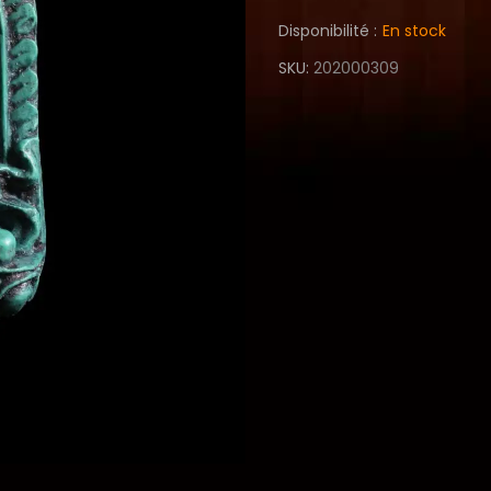
Disponibilité :
En stock
SKU
202000309