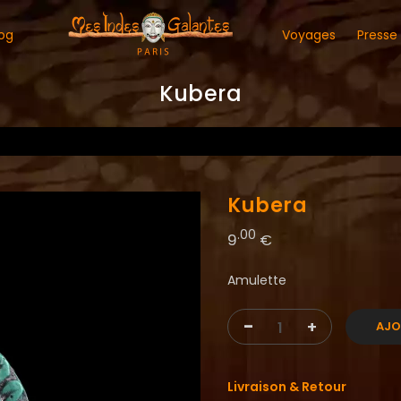
og
Voyages
Presse
Kubera
Kubera
.00
9
€
Amulette
-
+
AJO
Livraison & Retour