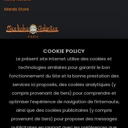
Marais Store
99 RUE DE LA VERRERIE,
COOKIE POLICY
Le Marais, 75004 Paris
Le présent site Internet utilise des cookies et
contact@mesindesgalantes.com
technologies similaires pour garantir le bon
fonctionnement du Site et la bonne prestation des
01.42.72.42.51
services ici proposés, des cookies analytiques (y
compris provenant de tiers) pour comprendre et
optimiser l’expérience de navigation de l’internaute,
ainsi que des cookies publicitaires (y compris
provenant de tiers) pour proposer des messages
publicitaires en rapport avec les préférences que