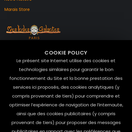
Marais Store
99 RUE DE LA VERRERIE,
COOKIE POLICY
Le Marais, 75004 Paris
Le présent site Internet utilise des cookies et
contact@mesindesgalantes.com
technologies similaires pour garantir le bon
fonctionnement du Site et la bonne prestation des
01.42.72.42.51
services ici proposés, des cookies analytiques (y
compris provenant de tiers) pour comprendre et
optimiser l’expérience de navigation de l’internaute,
ainsi que des cookies publicitaires (y compris
provenant de tiers) pour proposer des messages
publicitaires en rapport avec les préférences que