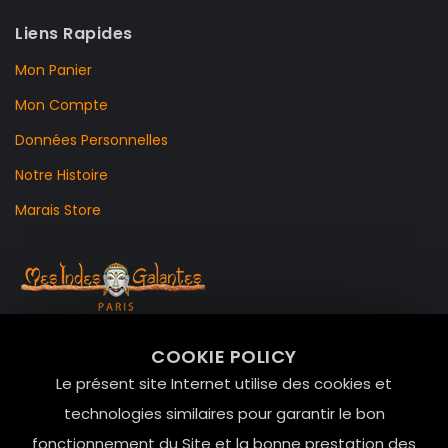
Liens Rapides
Mon Panier
Mon Compte
Données Personnelles
Notre Histoire
Marais Store
99 RUE DE LA VERRERIE,
COOKIE POLICY
Le Marais, 75004 Paris
Le présent site Internet utilise des cookies et
contact@mesindesgalantes.com
technologies similaires pour garantir le bon
fonctionnement du Site et la bonne prestation des
01.42.72.42.51