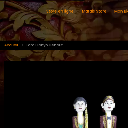
Store en ligne
Marais Store
Mon Bl
Accueil
Loro Blonyo Debout
Skip
Skip
to
to
the
the
end
beginning
of
of
the
the
images
images
gallery
gallery