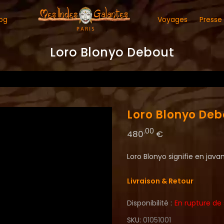
og
Voyages
Presse
Loro Blonyo Debout
Loro Blonyo Deb
.00
480
€
Loro Blonyo signifie en java
Livraison & Retour
Disponibilité :
En rupture de
SKU
01051001