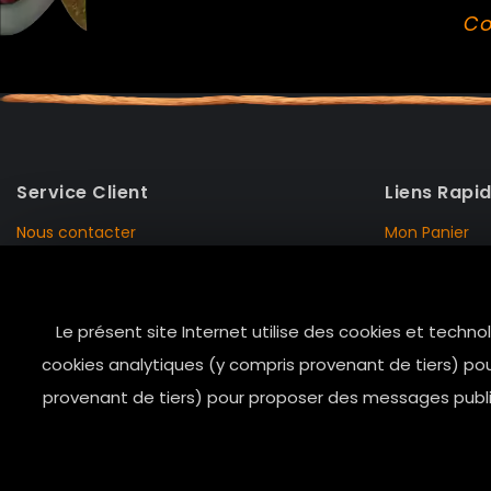
Co
Service Client
Liens Rapi
Nous contacter
Mon Panier
Mentions Légales
Mon Compte
Livraison et Retour
Données Pers
Le présent site Internet utilise des cookies et techno
Conditions de vente
Notre Histoire
cookies analytiques (y compris provenant de tiers) pou
Paiement sécurisé
Marais Store
provenant de tiers) pour proposer des messages public