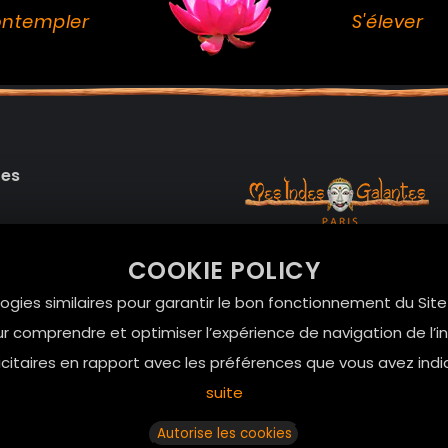
ntempler
S'élever
des
99 RUE DE LA VERRERIE,
COOKIE POLICY
Le Marais, 75004 Paris
onnelles
logies similaires pour garantir le bon fonctionnement du Sit
contact@mesindesgalan
r comprendre et optimiser l’expérience de navigation de l’int
01.42.72.42.51
itaires en rapport avec les préférences que vous avez indi
suite
Autorise les cookies