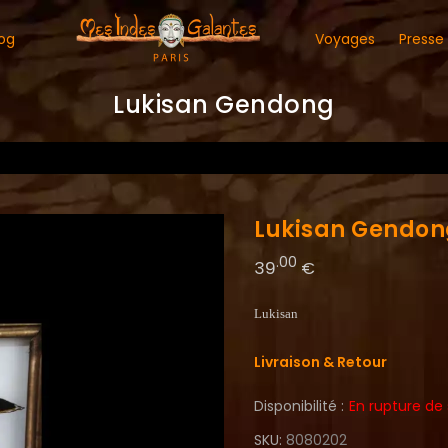
og
Voyages
Presse
Lukisan Gendong
Lukisan Gendon
.00
39
€
Lukisan
Livraison & Retour
Disponibilité :
En rupture de
SKU
8080202