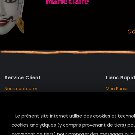
Co
Service Client
Liens Rapi
Nous contacter
Mon Panier
Mentions Légales
Mon Compte
Livraison et Retour
Données Pers
Le présent site Internet utilise des cookies et techno
Conditions de vente
Notre Histoire
cookies analytiques (y compris provenant de tiers) pou
Paiement sécurisé
Marais Store
provenant de tiers) pour proposer des messages public