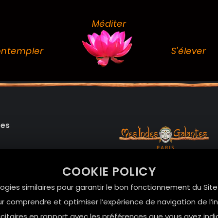
Méditer
ntempler
S'élever
des
99 RUE DE LA VERRERIE,
COOKIE POLICY
Le Marais, 75004 Paris
onnelles
logies similaires pour garantir le bon fonctionnement du Sit
contact@mesindesgalan
r comprendre et optimiser l’expérience de navigation de l’int
itaires en rapport avec les préférences que vous avez indi
01.42.72.42.51