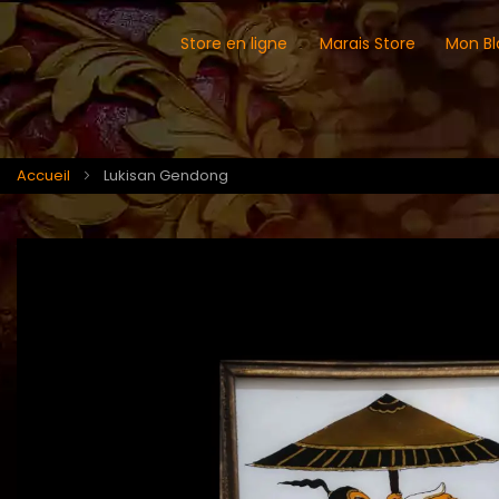
Store en ligne
Marais Store
Mon Bl
Accueil
Lukisan Gendong
Skip
Skip
to
to
the
the
end
beginning
of
of
the
the
images
images
gallery
gallery