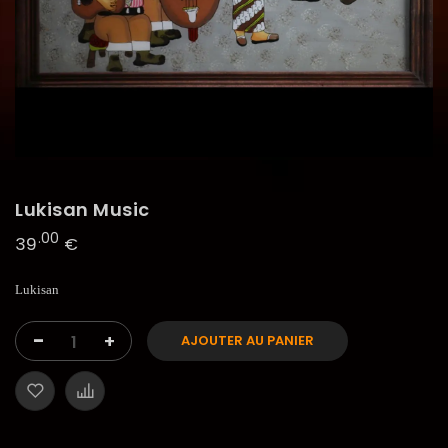
Lukisan Music
.00
39
€
Lukisan
-
+
AJOUTER AU PANIER