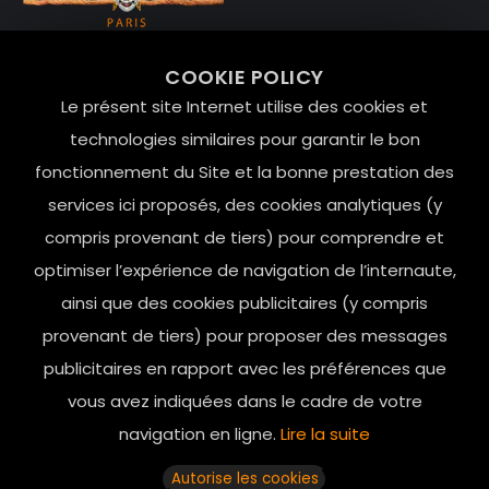
99 RUE DE LA VERRERIE,
COOKIE POLICY
Le Marais, 75004 Paris
Le présent site Internet utilise des cookies et
contact@mesindesgalantes.com
technologies similaires pour garantir le bon
fonctionnement du Site et la bonne prestation des
01.42.72.42.51
services ici proposés, des cookies analytiques (y
compris provenant de tiers) pour comprendre et
optimiser l’expérience de navigation de l’internaute,
ainsi que des cookies publicitaires (y compris
provenant de tiers) pour proposer des messages
publicitaires en rapport avec les préférences que
vous avez indiquées dans le cadre de votre
navigation en ligne.
Lire la suite
Horaires d’ouverture: 11h - 19h30 Du lundi au dimanche
Autorise les cookies