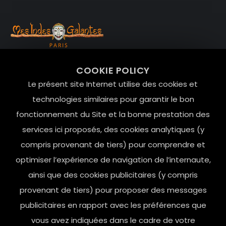
99 RUE DE LA VERRERIE,
COOKIE POLICY
Le Marais, 75004 Paris
Le présent site Internet utilise des cookies et
contact@mesindesgalantes.com
technologies similaires pour garantir le bon
fonctionnement du Site et la bonne prestation des
01.42.72.42.51
services ici proposés, des cookies analytiques (y
compris provenant de tiers) pour comprendre et
optimiser l’expérience de navigation de l’internaute,
ainsi que des cookies publicitaires (y compris
provenant de tiers) pour proposer des messages
publicitaires en rapport avec les préférences que
vous avez indiquées dans le cadre de votre