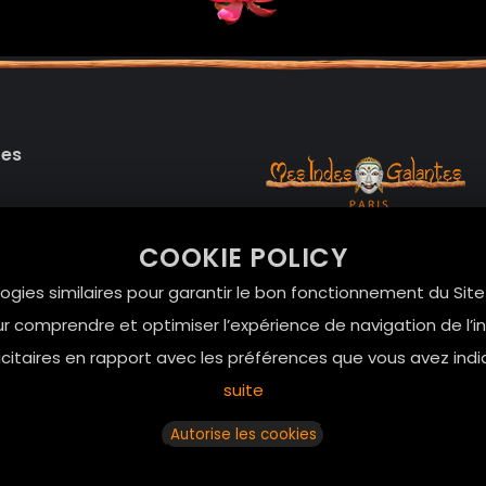
des
99 RUE DE LA VERRERIE,
COOKIE POLICY
Le Marais, 75004 Paris
onnelles
logies similaires pour garantir le bon fonctionnement du Sit
contact@mesindesgalan
r comprendre et optimiser l’expérience de navigation de l’int
01.42.72.42.51
itaires en rapport avec les préférences que vous avez indi
suite
Autorise les cookies