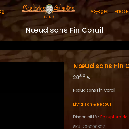
og
Voyages
Presse
Nœud sans Fin Corail
Nœud sans Fin C
.00
28
€
Nœud sans Fin Corail
Livraison & Retour
Disponibilité :
En rupture de
SKU
206000307