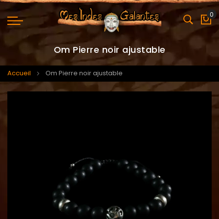
0
Mo
Om Pierre noir ajustable
Accueil
Om Pierre noir ajustable
Skip
Skip
to
to
the
the
end
beginning
of
of
the
the
images
images
gallery
gallery