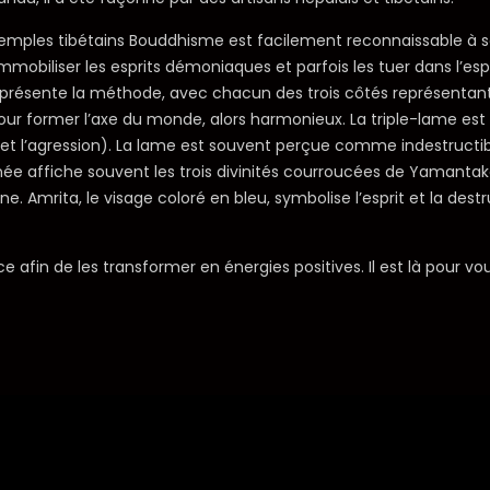
temples tibétains Bouddhisme est facilement reconnaissable à sa l
immobiliser les esprits démoniaques et parfois les tuer dans l’esp
présente la méthode, avec chacun des trois côtés représentant
is pour former l’axe du monde, alors harmonieux. La triple-lame 
et l’agression). La lame est souvent perçue comme indestructible,
 affiche souvent les trois divinités courroucées de Yamantaka,
. Amrita, le visage coloré en bleu, symbolise l’esprit et la destru
 afin de les transformer en énergies positives. Il est là pour vou