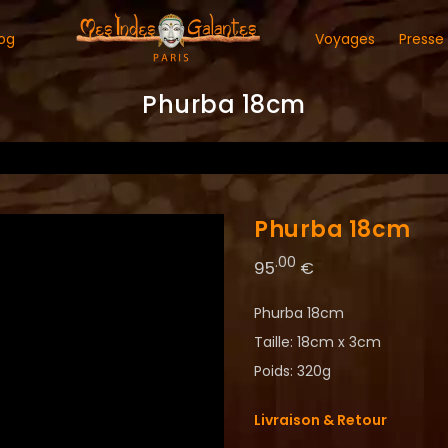
og
Voyages
Presse
Phurba 18cm
Phurba 18cm
.00
95
€
Phurba 18cm
Taille: 18cm x 3cm
Poids: 320g
Livraison & Retour