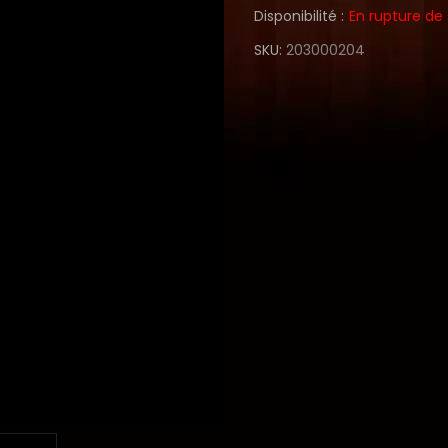
Disponibilité :
En rupture de
SKU
203000204