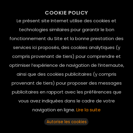
99 RUE DE LA VERRERIE,
COOKIE POLICY
Le Marais, 75004 Paris
Le présent site Internet utilise des cookies et
contact@mesindesgalantes.com
technologies similaires pour garantir le bon
fonctionnement du Site et la bonne prestation des
01.42.72.42.51
services ici proposés, des cookies analytiques (y
compris provenant de tiers) pour comprendre et
optimiser l’expérience de navigation de l’internaute,
ainsi que des cookies publicitaires (y compris
provenant de tiers) pour proposer des messages
publicitaires en rapport avec les préférences que
vous avez indiquées dans le cadre de votre
navigation en ligne.
Lire la suite
Horaires d’ouverture: 11h - 19h30 Du lundi au dimanche
Autorise les cookies