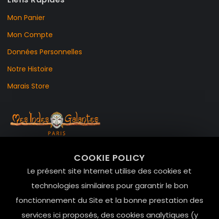
Mon Panier
Mon Compte
Données Personnelles
Notre Histoire
Marais Store
99 RUE DE LA VERRERIE,
COOKIE POLICY
Le Marais, 75004 Paris
Le présent site Internet utilise des cookies et
contact@mesindesgalantes.com
technologies similaires pour garantir le bon
fonctionnement du Site et la bonne prestation des
01.42.72.42.51
services ici proposés, des cookies analytiques (y