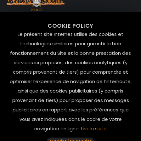
99 RUE DE LA VERRERIE,
COOKIE POLICY
Le Marais, 75004 Paris
Le présent site Internet utilise des cookies et
contact@mesindesgalantes.com
technologies similaires pour garantir le bon
fonctionnement du Site et la bonne prestation des
01.42.72.42.51
services ici proposés, des cookies analytiques (y
compris provenant de tiers) pour comprendre et
optimiser l’expérience de navigation de l’internaute,
ainsi que des cookies publicitaires (y compris
provenant de tiers) pour proposer des messages
publicitaires en rapport avec les préférences que
vous avez indiquées dans le cadre de votre
navigation en ligne.
Lire la suite
Horaires d’ouverture: 11h - 19h30 Du lundi au dimanche