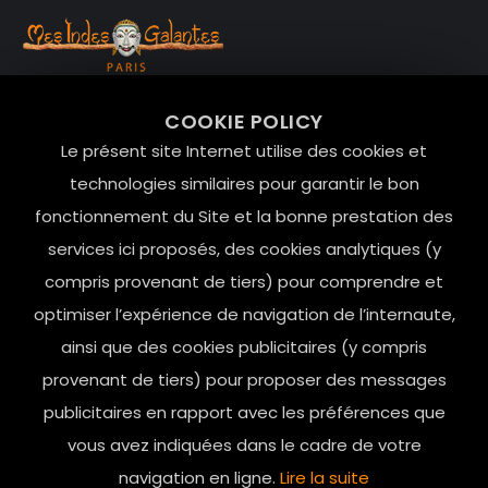
99 RUE DE LA VERRERIE,
COOKIE POLICY
Le Marais, 75004 Paris
Le présent site Internet utilise des cookies et
contact@mesindesgalantes.com
technologies similaires pour garantir le bon
fonctionnement du Site et la bonne prestation des
01.42.72.42.51
services ici proposés, des cookies analytiques (y
compris provenant de tiers) pour comprendre et
optimiser l’expérience de navigation de l’internaute,
ainsi que des cookies publicitaires (y compris
provenant de tiers) pour proposer des messages
publicitaires en rapport avec les préférences que
vous avez indiquées dans le cadre de votre
navigation en ligne.
Lire la suite