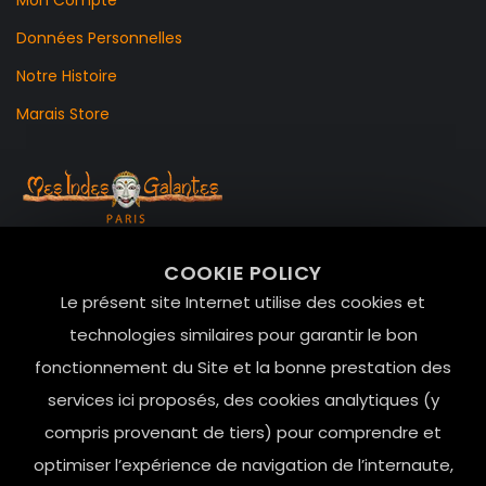
Données Personnelles
Notre Histoire
Marais Store
99 RUE DE LA VERRERIE,
COOKIE POLICY
Le Marais, 75004 Paris
Le présent site Internet utilise des cookies et
contact@mesindesgalantes.com
technologies similaires pour garantir le bon
fonctionnement du Site et la bonne prestation des
01.42.72.42.51
services ici proposés, des cookies analytiques (y
compris provenant de tiers) pour comprendre et
optimiser l’expérience de navigation de l’internaute,