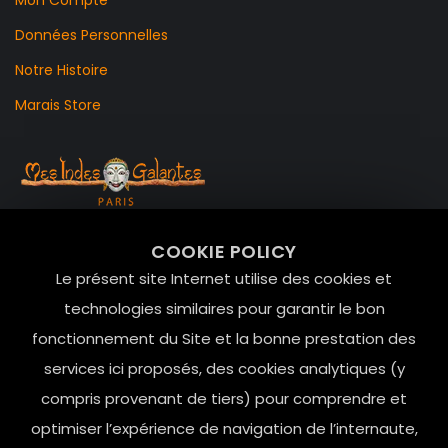
Données Personnelles
Notre Histoire
Marais Store
99 RUE DE LA VERRERIE,
COOKIE POLICY
Le Marais, 75004 Paris
Le présent site Internet utilise des cookies et
contact@mesindesgalantes.com
technologies similaires pour garantir le bon
fonctionnement du Site et la bonne prestation des
01.42.72.42.51
services ici proposés, des cookies analytiques (y
compris provenant de tiers) pour comprendre et
optimiser l’expérience de navigation de l’internaute,