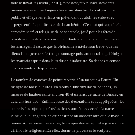
faire le travail ») selem ("noir"), avec des yeux plissés, des dents
proéminentes et une longue chevelure blanche. Il court parmi le
public et effraye les enfants en prétendant vouloir les enlever et
asperge enfin le public avec de l’eau bénite. C’est lui qui rappelle le
caractère sacré et religieux de ce spectacle, joué pour les fêtes de
temples et lors de cérémonies importantes comme les crémations ou
les mariages. Il assure que la cérémonie a atteint son but et que les
dieux l’ont perçue. C'est un personnage puissant et craint qui éloigne
les mauvais esprits dans la tradition hindouiste. Sa danse est censée
être puissante et hypnotisante.
Le nombre de couches de peinture varie d’un masque à l’autre. Un
masque de basse qualité aura moins d’une dizaine de couches, un
masque de haute-qualité environ 40 et un masque sacré de Barong en
aura environ 150 ! Enfin, le reste des décorations sont appliquées : les
sourcils, les bijoux, parfois les dents sont faites avec de la nacre…
Ainsi que la languette de cuir destinée au danseur, afin que le masque
tienne. Après toutes ces étapes, le masque doit être purifié grâce à une
cérémonie religieuse. En effet, durant le processus le sculpteur