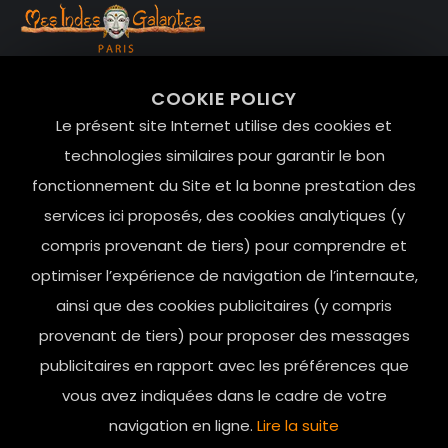
99 RUE DE LA VERRERIE,
COOKIE POLICY
Le Marais, 75004 Paris
Le présent site Internet utilise des cookies et
contact@mesindesgalantes.com
technologies similaires pour garantir le bon
fonctionnement du Site et la bonne prestation des
01.42.72.42.51
services ici proposés, des cookies analytiques (y
compris provenant de tiers) pour comprendre et
optimiser l’expérience de navigation de l’internaute,
ainsi que des cookies publicitaires (y compris
provenant de tiers) pour proposer des messages
publicitaires en rapport avec les préférences que
vous avez indiquées dans le cadre de votre
navigation en ligne.
Lire la suite