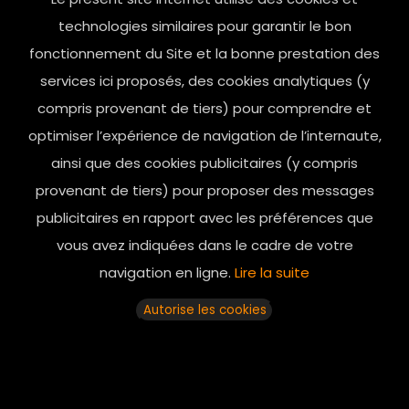
contact@mesindesgalantes.com
technologies similaires pour garantir le bon
fonctionnement du Site et la bonne prestation des
01.42.72.42.51
services ici proposés, des cookies analytiques (y
compris provenant de tiers) pour comprendre et
optimiser l’expérience de navigation de l’internaute,
ainsi que des cookies publicitaires (y compris
provenant de tiers) pour proposer des messages
publicitaires en rapport avec les préférences que
vous avez indiquées dans le cadre de votre
navigation en ligne.
Lire la suite
Horaires d’ouverture: 11h - 19h30 Du lundi au dimanche
Autorise les cookies
© 2025 mesindesgalantes. All Rights Reserved...