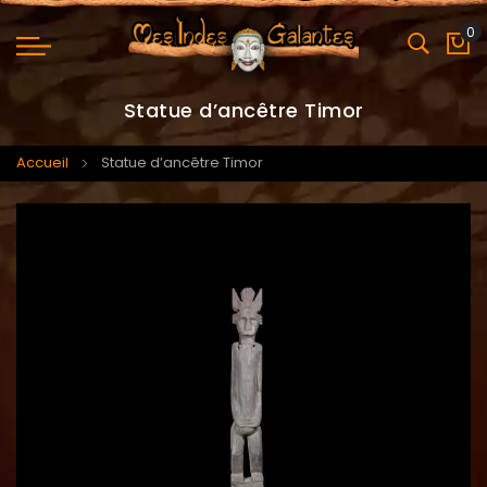
0
Mo
Statue d’ancêtre Timor
Accueil
Statue d’ancêtre Timor
Skip
Skip
to
to
the
the
end
beginning
of
of
the
the
images
images
gallery
gallery