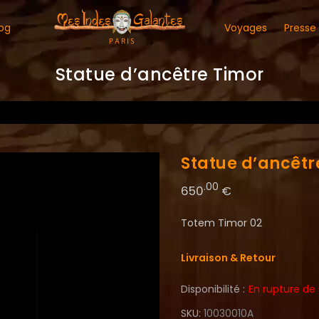
og
Voyages
Presse
Statue d’ancêtre Timor
Statue d’ancêtr
.00
650
€
Totem Timor 02
Livraison & Retour
Disponibilité :
En rupture de
SKU
10030010A