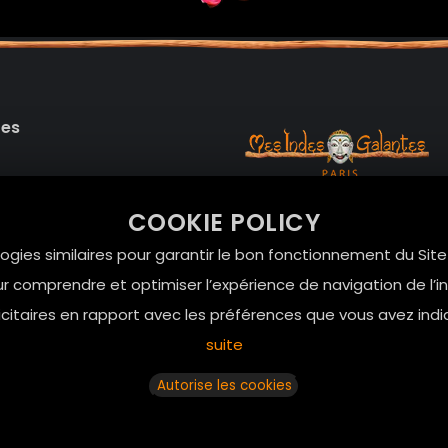
des
99 RUE DE LA VERRERIE,
COOKIE POLICY
Le Marais, 75004 Paris
onnelles
logies similaires pour garantir le bon fonctionnement du Sit
contact@mesindesgalan
r comprendre et optimiser l’expérience de navigation de l’int
01.42.72.42.51
itaires en rapport avec les préférences que vous avez indi
suite
Autorise les cookies