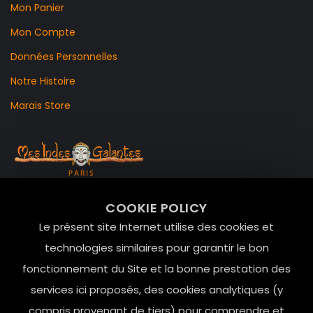
Mon Panier
Mon Compte
Données Personnelles
Notre Histoire
Marais Store
99 RUE DE LA VERRERIE,
COOKIE POLICY
Le Marais, 75004 Paris
Le présent site Internet utilise des cookies et
contact@mesindesgalantes.com
technologies similaires pour garantir le bon
fonctionnement du Site et la bonne prestation des
01.42.72.42.51
services ici proposés, des cookies analytiques (y
compris provenant de tiers) pour comprendre et