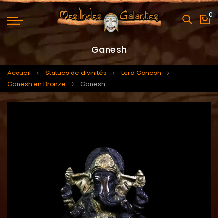
0
Mo
Ganesh
Accueil
Statues de divinités
Lord Ganesh
Ganesh en Bronze
Ganesh
Skip
Skip
to
to
the
the
end
beginning
of
of
the
the
images
images
gallery
gallery