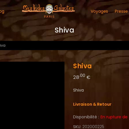
og
Voyages
Presse
Shiva
iva
Shiva
.00
28
€
Shiva
Livraison & Retour
Disponibilité :
En rupture de
SKU
202000225