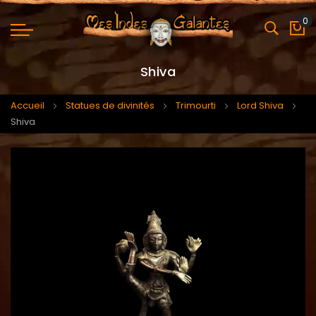
0
Mo
Shiva
Accueil
Statues de divinités
Trimourti
Lord Shiva
Shiva
Skip
Skip
to
to
the
the
end
beginning
of
of
the
the
images
images
gallery
gallery