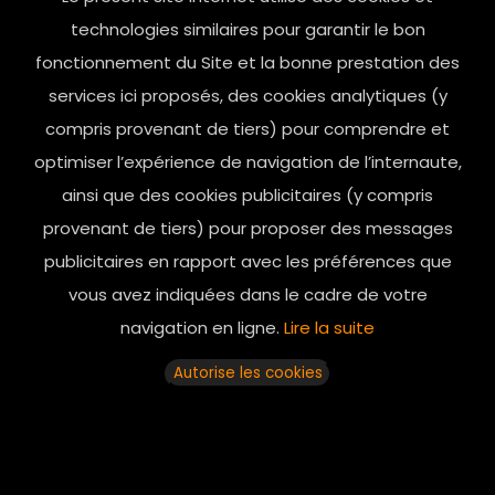
contact@mesindesgalantes.com
technologies similaires pour garantir le bon
fonctionnement du Site et la bonne prestation des
01.42.72.42.51
services ici proposés, des cookies analytiques (y
compris provenant de tiers) pour comprendre et
optimiser l’expérience de navigation de l’internaute,
ainsi que des cookies publicitaires (y compris
provenant de tiers) pour proposer des messages
publicitaires en rapport avec les préférences que
vous avez indiquées dans le cadre de votre
navigation en ligne.
Lire la suite
Horaires d’ouverture: 11h - 19h30 Du lundi au dimanche
Autorise les cookies
© 2025 mesindesgalantes. All Rights Reserved...