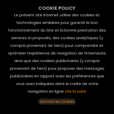
99 RUE DE LA VERRERIE,
COOKIE POLICY
Le Marais, 75004 Paris
Le présent site Internet utilise des cookies et
contact@mesindesgalantes.com
technologies similaires pour garantir le bon
fonctionnement du Site et la bonne prestation des
01.42.72.42.51
services ici proposés, des cookies analytiques (y
compris provenant de tiers) pour comprendre et
optimiser l’expérience de navigation de l’internaute,
ainsi que des cookies publicitaires (y compris
provenant de tiers) pour proposer des messages
publicitaires en rapport avec les préférences que
vous avez indiquées dans le cadre de votre
navigation en ligne.
Lire la suite
Horaires d’ouverture: 11h - 19h30 Du lundi au dimanche
Autorise les cookies