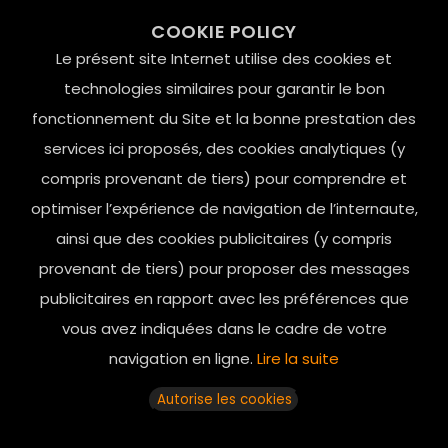
99 RUE DE LA VERRERIE,
COOKIE POLICY
Le Marais, 75004 Paris
Le présent site Internet utilise des cookies et
contact@mesindesgalantes.com
technologies similaires pour garantir le bon
fonctionnement du Site et la bonne prestation des
01.42.72.42.51
services ici proposés, des cookies analytiques (y
compris provenant de tiers) pour comprendre et
optimiser l’expérience de navigation de l’internaute,
ainsi que des cookies publicitaires (y compris
provenant de tiers) pour proposer des messages
publicitaires en rapport avec les préférences que
vous avez indiquées dans le cadre de votre
navigation en ligne.
Lire la suite
Horaires d’ouverture: 11h - 19h30 Du lundi au dimanche
Autorise les cookies