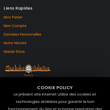
Liens Rapides
Mon Panier
Mon Compte
Données Personnelles
Notre Histoire
Marais Store
99 RUE DE LA VERRERIE,
COOKIE POLICY
Le Marais, 75004 Paris
Le présent site Internet utilise des cookies et
contact@mesindesgalantes.com
technologies similaires pour garantir le bon
fonctionnement du Site et la bonne prestation des
01.42.72.42.51