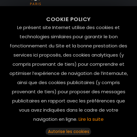
99 RUE DE LA VERRERIE,
COOKIE POLICY
Le Marais, 75004 Paris
Le présent site Internet utilise des cookies et
contact@mesindesgalantes.com
technologies similaires pour garantir le bon
fonctionnement du Site et la bonne prestation des
01.42.72.42.51
services ici proposés, des cookies analytiques (y
compris provenant de tiers) pour comprendre et
optimiser l’expérience de navigation de l’internaute,
ainsi que des cookies publicitaires (y compris
provenant de tiers) pour proposer des messages
publicitaires en rapport avec les préférences que
vous avez indiquées dans le cadre de votre
navigation en ligne.
Lire la suite
Horaires d’ouverture: 11h - 19h30 Du lundi au dimanche
Autorise les cookies