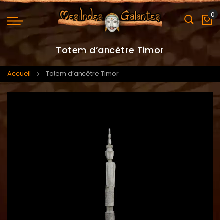
0
Mo
Totem d’ancêtre Timor
Accueil
Totem d’ancêtre Timor
Skip
Skip
to
to
the
the
end
beginning
of
of
the
the
images
images
gallery
gallery