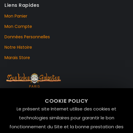
Liens Rapides
Mon Panier
Mon Compte
Données Personnelles
Notre Histoire
Marais Store
99 RUE DE LA VERRERIE,
COOKIE POLICY
Le Marais, 75004 Paris
Le présent site Internet utilise des cookies et
contact@mesindesgalantes.com
technologies similaires pour garantir le bon
fonctionnement du Site et la bonne prestation des
01.42.72.42.51