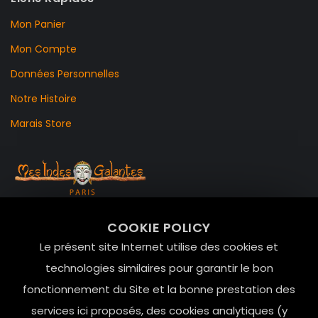
Mon Panier
Mon Compte
Données Personnelles
Notre Histoire
Marais Store
99 RUE DE LA VERRERIE,
COOKIE POLICY
Le Marais, 75004 Paris
Le présent site Internet utilise des cookies et
contact@mesindesgalantes.com
technologies similaires pour garantir le bon
fonctionnement du Site et la bonne prestation des
01.42.72.42.51
services ici proposés, des cookies analytiques (y