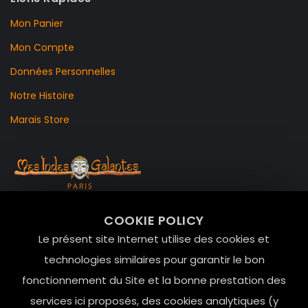
Mon Panier
Mon Compte
Données Personnelles
Notre Histoire
Marais Store
99 RUE DE LA VERRERIE,
COOKIE POLICY
Le Marais, 75004 Paris
Le présent site Internet utilise des cookies et
contact@mesindesgalantes.com
technologies similaires pour garantir le bon
fonctionnement du Site et la bonne prestation des
01.42.72.42.51
services ici proposés, des cookies analytiques (y