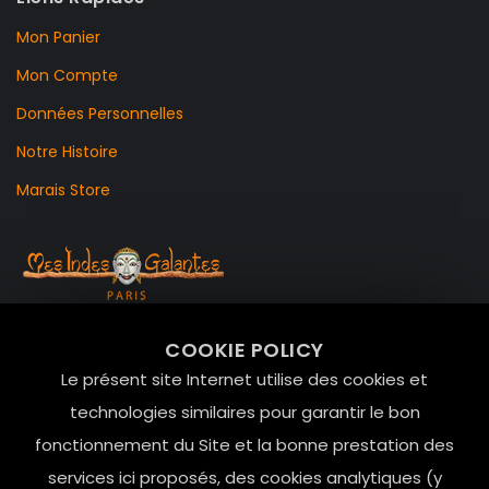
Mon Panier
Mon Compte
Données Personnelles
Notre Histoire
Marais Store
99 RUE DE LA VERRERIE,
COOKIE POLICY
Le Marais, 75004 Paris
Le présent site Internet utilise des cookies et
contact@mesindesgalantes.com
technologies similaires pour garantir le bon
fonctionnement du Site et la bonne prestation des
01.42.72.42.51
services ici proposés, des cookies analytiques (y