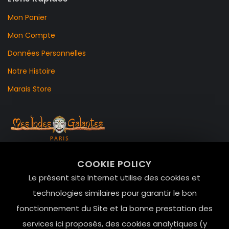
Mon Panier
Mon Compte
Données Personnelles
Notre Histoire
Marais Store
99 RUE DE LA VERRERIE,
COOKIE POLICY
Le Marais, 75004 Paris
Le présent site Internet utilise des cookies et
contact@mesindesgalantes.com
technologies similaires pour garantir le bon
fonctionnement du Site et la bonne prestation des
01.42.72.42.51
services ici proposés, des cookies analytiques (y