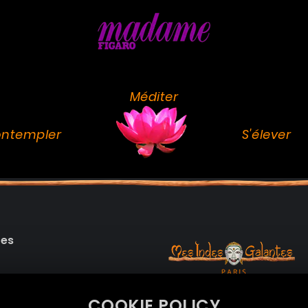
Méditer
ntempler
S'élever
des
99 RUE DE LA VERRERIE,
COOKIE POLICY