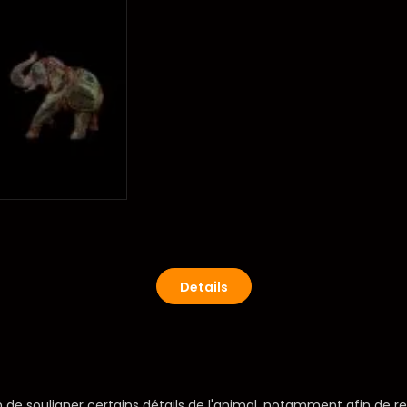
Details
n de souligner certains détails de l'animal, notamment afin de r