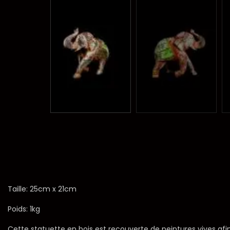
Taille: 25cm x 21cm
Poids: 1kg
Cette statuette en bois est recouverte de peintures vives afi