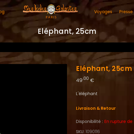
og
Voyages
Presse
Eléphant, 25cm
Eléphant, 25cm
.00
49
€
L'éléphant
Livraison & Retour
Disponibilité :
En rupture de
SKU
1090116