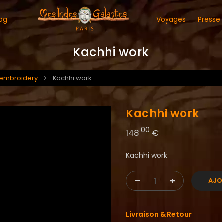
og
Voyages
Presse
Kachhi work
 embroidery
Kachhi work
Kachhi work
.00
148
€
Kachhi work
-
+
AJO
Livraison & Retour