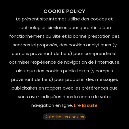
99 RUE DE LA VERRERIE,
COOKIE POLICY
Le Marais, 75004 Paris
Le présent site Internet utilise des cookies et
contact@mesindesgalantes.com
technologies similaires pour garantir le bon
fonctionnement du Site et la bonne prestation des
01.42.72.42.51
services ici proposés, des cookies analytiques (y
compris provenant de tiers) pour comprendre et
optimiser l’expérience de navigation de l’internaute,
ainsi que des cookies publicitaires (y compris
provenant de tiers) pour proposer des messages
publicitaires en rapport avec les préférences que
vous avez indiquées dans le cadre de votre
navigation en ligne.
Lire la suite
Horaires d’ouverture: 11h - 19h30 Du lundi au dimanche
Autorise les cookies