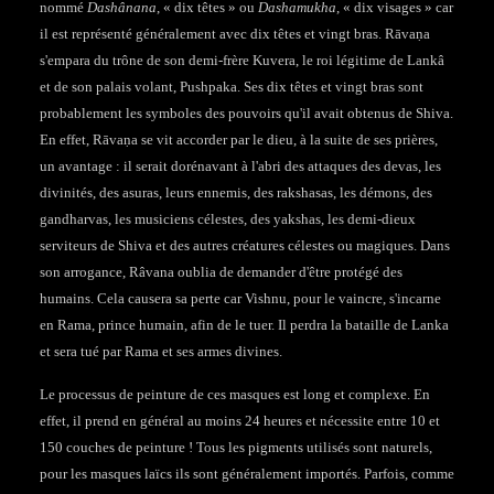
nommé
Dashânana
, « dix têtes » ou
Dashamukha
, « dix visages » car
il est représenté généralement avec dix têtes et vingt bras. Rāvaṇa
s'empara du trône de son demi-frère Kuvera, le roi légitime de Lankâ
et de son palais volant, Pushpaka. Ses dix têtes et vingt bras sont
probablement les symboles des pouvoirs qu'il avait obtenus de Shiva.
En effet, Rāvaṇa se vit accorder par le dieu, à la suite de ses prières,
un avantage : il serait dorénavant à l'abri des attaques des devas, les
divinités, des asuras, leurs ennemis, des rakshasas, les démons, des
gandharvas, les musiciens célestes, des yakshas, les demi-dieux
serviteurs de Shiva et des autres créatures célestes ou magiques. Dans
son arrogance, Râvana oublia de demander d'être protégé des
humains. Cela causera sa perte car Vishnu, pour le vaincre, s'incarne
en Rama, prince humain, afin de le tuer. Il perdra la bataille de Lanka
et sera tué par Rama et ses armes divines.
Le processus de peinture de ces masques est long et complexe. En
effet, il prend en général au moins 24 heures et nécessite entre 10 et
150 couches de peinture ! Tous les pigments utilisés sont naturels,
pour les masques laïcs ils sont généralement importés. Parfois, comme