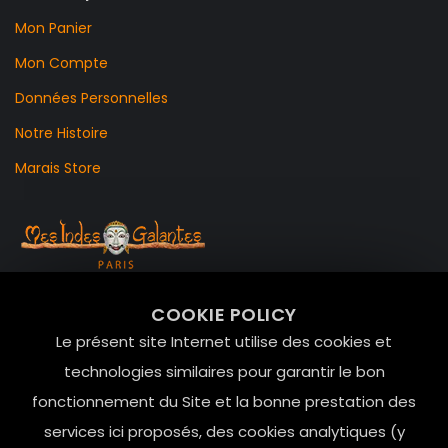
Mon Panier
Mon Compte
Données Personnelles
Notre Histoire
Marais Store
99 RUE DE LA VERRERIE,
COOKIE POLICY
Le Marais, 75004 Paris
Le présent site Internet utilise des cookies et
contact@mesindesgalantes.com
technologies similaires pour garantir le bon
fonctionnement du Site et la bonne prestation des
01.42.72.42.51
services ici proposés, des cookies analytiques (y