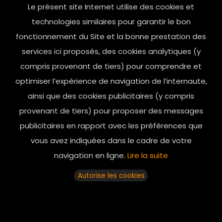
Le présent site Internet utilise des cookies et
contact@mesindesgalantes.com
technologies similaires pour garantir le bon
fonctionnement du Site et la bonne prestation des
01.42.72.42.51
services ici proposés, des cookies analytiques (y
compris provenant de tiers) pour comprendre et
optimiser l’expérience de navigation de l’internaute,
ainsi que des cookies publicitaires (y compris
provenant de tiers) pour proposer des messages
publicitaires en rapport avec les préférences que
vous avez indiquées dans le cadre de votre
navigation en ligne.
Lire la suite
Horaires d’ouverture: 11h - 19h30 Du lundi au dimanche
Autorise les cookies
© 2025 mesindesgalantes. All Rights Reserved...