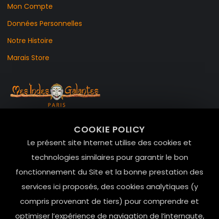
Mon Compte
Données Personnelles
Notre Histoire
Marais Store
99 RUE DE LA VERRERIE,
COOKIE POLICY
Le Marais, 75004 Paris
Le présent site Internet utilise des cookies et
contact@mesindesgalantes.com
technologies similaires pour garantir le bon
fonctionnement du Site et la bonne prestation des
01.42.72.42.51
services ici proposés, des cookies analytiques (y
compris provenant de tiers) pour comprendre et
optimiser l’expérience de navigation de l’internaute,