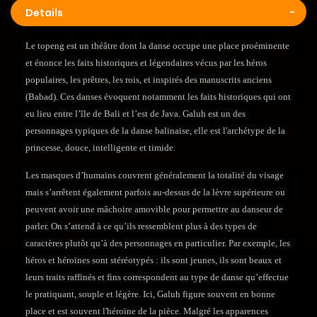
Details
Le topeng est un théâtre dont la danse occupe une place proéminente
et énonce les faits historiques et légendaires vécus par les héros
populaires, les prêtres, les rois, et inspirés des manuscrits anciens
(Babad). Ces danses évoquent notamment les faits historiques qui ont
eu lieu entre l’île de Bali et l’est de Java. Galuh est un des
personnages typiques de la danse balinaise, elle est l'archétype de la
princesse, douce, intelligente et timide.
Les masques d’humains couvrent généralement la totalité du visage
mais s’arrêtent également parfois au-dessus de la lèvre supérieure ou
peuvent avoir une mâchoire amovible pour permettre au danseur de
parler. On s’attend à ce qu’ils ressemblent plus à des types de
caractères plutôt qu’à des personnages en particulier.
Par exemple, les
héros et héroïnes sont stéréotypés : ils sont jeunes, ils sont beaux et
leurs traits raffinés et fins correspondent au type de danse qu’effectue
le pratiquant, souple et légère. Ici, Galuh figure souvent en bonne
place et est souvent l'héroïne de la pièce. Malgré les apparences