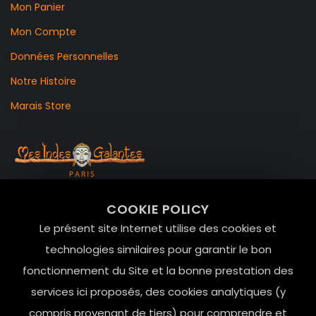
Mon Panier
Mon Compte
Données Personnelles
Notre Histoire
Marais Store
99 RUE DE LA VERRERIE,
COOKIE POLICY
Le Marais, 75004 Paris
Le présent site Internet utilise des cookies et
contact@mesindesgalantes.com
technologies similaires pour garantir le bon
fonctionnement du Site et la bonne prestation des
01.42.72.42.51
services ici proposés, des cookies analytiques (y
compris provenant de tiers) pour comprendre et